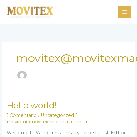
Ir
para
o
conteúdo
movitex@movitexmaq
Hello
Hello world!
world!
1 Comentário
/
Uncategorized
/
movitex@movitexmaquinas.com.br
Welcome to WordPress. This is your first post. Edit or